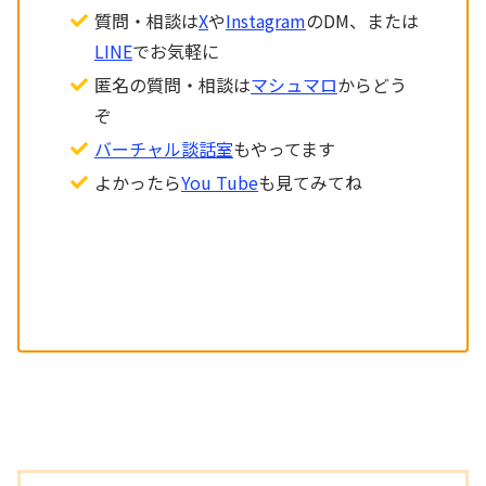
質問・相談は
X
や
Instagram
のDM、または
LINE
でお気軽に
匿名の質問・相談は
マシュマロ
からどう
ぞ
バーチャル談話室
もやってます
よかったら
You Tube
も見てみてね