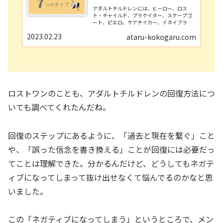
アダルトチルドレンには、ヒーロー、ロス
ト・チャイルド、プラケイター、スケープゴ
ート、ピエロ、ケアテイカー、イネイブラー
という7つのタイプがあります。この記事で
2023.02.23
ataru-kokogaru.com
は、それぞれのタイプの特徴を紹介します。
特徴を知ることで、回復のヒントが手に入れ
られます。
ロストワンのことも、アダルトチルドレンの回復方法につ
いても調べてくれたんだね。
回復のステップにあるように、「過去と現在を繋ぐ」こと
や、「誤った信念を書き換える」ことが回復には必要だっ
てことは理解できた。分かるんだけど、どうしてもネガテ
ィブになってしまって抜け出せなくて悩んでるのかなと思
いました。
この「ネガティブになってしまう」というところで、メン